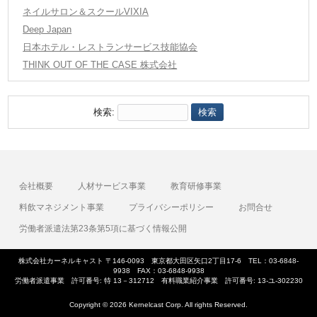
ネイルサロン＆スクールVIXIA
Deep Japan
日本ホテル・レストランサービス技能協会
THINK OUT OF THE CASE 株式会社
検索:
会社概要
人材サービス事業
教育研修事業
料飲マネジメント事業
プライバシーポリシー
お問合せ
労働者派遣法第23条第5項に基づく情報公開
株式会社カーネルキャスト 〒146-0093 東京都大田区矢口2丁目17-6 TEL：03-6848-
9938 FAX：03-6848-9938
労働者派遣事業 許可番号: 特 13－312712 有料職業紹介事業 許可番号: 13-ユ-302230
Copyright © 2026 Kernelcast Corp. All rights Reserved.